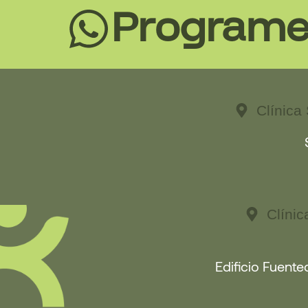
Programe 
Clínica
Clíni
Edificio Fuente